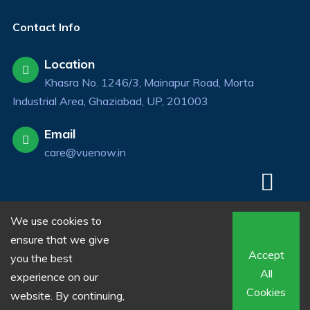
Contact Info
Location
Khasra No. 1246/3, Mainapur Road, Morta
Industrial Area, Ghaziabad, UP, 201003
Email
care@vuenow.in
We use cookies to
ensure that we give
Accept
you the best
© 2024 VueNowOnline.All Rights Reserved.
All
experience on our
Privacy Policy
Terms & Conditions
Cookies
website. By continuing,